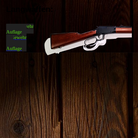
Langwaffen:
Luftgewehr
Auflage
Gewehr
KK
Auflage